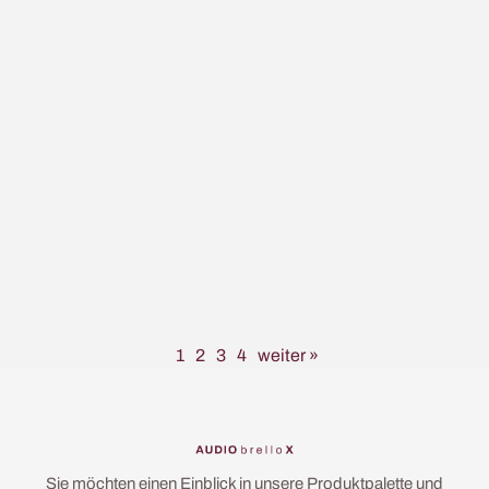
1. August 2025
Verfügbar im Dry Hire bei AX:
DiGiCo Dante Stageboxen DQ-
Rack und A168D Stage
1
2
3
4
weiter »
Sie möchten einen Einblick in unsere Produktpalette und